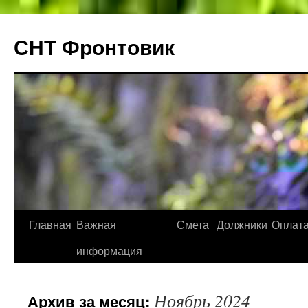
СНТ Фронтовик
Перейти
Главная
Важная
Смета
Должники
Оплат
к
информация
содержимому
Ноябрь 2024
Архив за месяц: